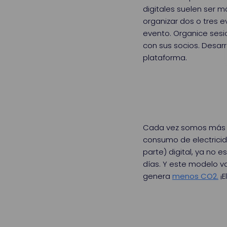
digitales suelen ser m
organizar dos o tres e
evento. Organice sesio
con sus socios. Desar
plataforma.
Cada vez somos más l
consumo de electricid
parte) digital, ya no 
días. Y este modelo v
genera
menos CO2.
¡E