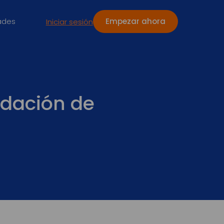
ades
Empezar ahora
Iniciar sesión
nudación de