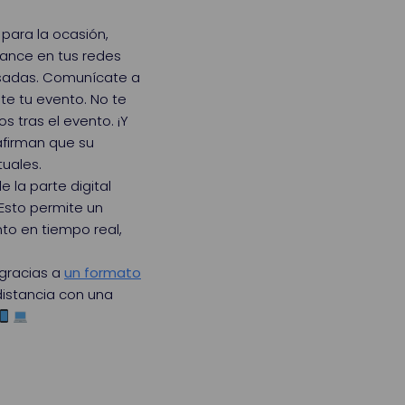
 para la ocasión,
vance en tus redes
eresadas. Comunícate a
te tu evento. No te
s tras el evento. ¡Y
afirman que su
uales.
e la parte digital
 Esto permite un
to en tiempo real,
 gracias a
un formato
distancia con una