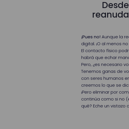
Desde 
reanudac
¡Pues no!
Aunque la r
digital. ¡O al menos n
El contacto físico pod
habrá que echar mano 
Pero, ¿es necesario vol
Tenemos ganas de volve
con seres humanos en l
creemos lo que se di
¡Pero eliminar por com
continúa como si no (
qué? Eche un vistazo 