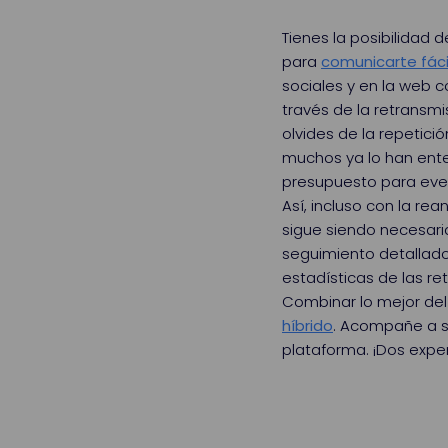
Tienes la posibilidad 
para
comunicarte fáci
sociales y en la web c
través de la retransmi
olvides de la repetici
muchos ya lo han ente
presupuesto para even
Así, incluso con la rea
sigue siendo necesaria
seguimiento detallado
estadísticas de las re
Combinar lo mejor de
híbrido
. Acompañe a su
plataforma. ¡Dos exper