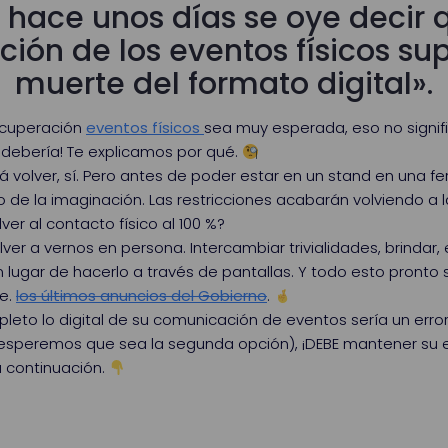
hace unos días se oye decir 
ión de los eventos físicos su
muerte del formato digital».
ecuperación
eventos físicos
sea muy esperada, eso no signifi
o debería! Te explicamos por qué.
rá volver, sí. Pero antes de poder estar en un stand en una f
de la imaginación. Las restricciones acabarán volviendo a la
ver al contacto físico al 100 %?
r a vernos en persona. Intercambiar trivialidades, brindar, en
ugar de hacerlo a través de pantallas. Y todo esto pronto se
ce.
los últimos anuncios del Gobierno
.
pleto lo digital de su comunicación de eventos sería un error!
esperemos que sea la segunda opción), ¡DEBE mantener su est
a continuación.