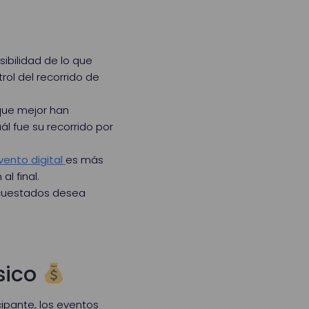
sibilidad de lo que
ol del recorrido de
 que mejor han
l fue su recorrido por
vento digital
es más
l final.
ncuestados desea
sico
pante, los eventos