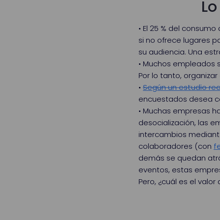
Lo
• El 25 % del consumo 
si no ofrece lugares 
su audiencia. Una est
• Muchos empleados si
Por lo tanto, organiz
•
Según un estudio rea
encuestados desea con
• Muchas empresas han 
desocialización, las 
intercambios mediante
colaboradores (con
f
demás se quedan atrá
eventos, estas empres
Pero, ¿cuál es el valor