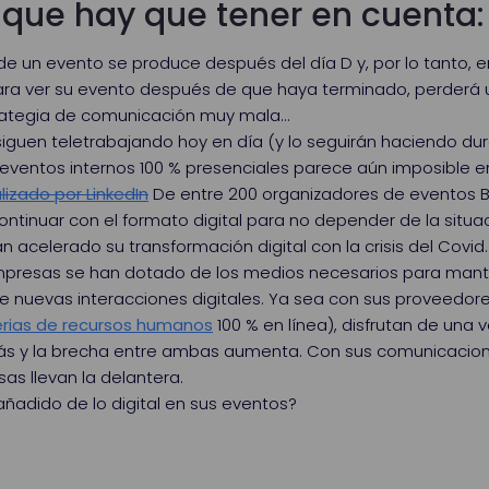
 que hay que tener en cuenta
de un evento se produce después del día D y, por lo tanto, en 
para ver su evento después de que haya terminado, perderá 
rategia de comunicación muy mala...
guen teletrabajando hoy en día (y lo seguirán haciendo dur
ar eventos internos 100 % presenciales parece aún imposible
lizado por LinkedIn
De entre 200 organizadores de eventos B2B
tinuar con el formato digital para no depender de la situaci
acelerado su transformación digital con la crisis del Covid.
empresas se han dotado de los medios necesarios para manten
 nuevas interacciones digitales. Ya sea con sus proveedores
erias de recursos humanos
100 % en línea), disfrutan de una 
s y la brecha entre ambas aumenta. Con sus comunicacione
as llevan la delantera.
 añadido de lo digital en sus eventos?