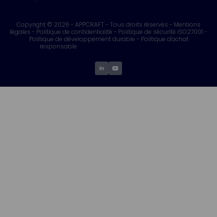
Copyright © 2026 - APPCRAFT - Tous droits réservés -
Mentions
légales
-
Politique de confidentialité
-
Politique de sécurité ISO27001
-
Politique de développement durable
-
Politique d'achat
responsable
- Fiches produits
- Fonctionnalités