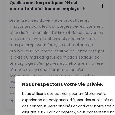
Quelles sont les pratiques RH qui
permettent d’attirer des employés ?
Les entreprises doivent être proactives et
innovantes dans leurs stratégies de recrutement
et de fidélisation afin d’attirer et de conserver les
meilleurs talents. Il est essentiel de créer une
marque employeur forte, ce qui implique de
promouvoir une image positive de l’entreprise par
le biais du marketing sur les médias sociaux, de
témoignages d’employés et d’efforts en matière
d’image de marque. L’organisation d’un
événement ressources humaines qui met en
avant les emplois en pénurie peut améliorer le
Nous respectons votre vie privée.
recrutement en présentant les opportunités de
Nous utilisons des cookies pour améliorer votre
carrière et en renforçant l’image positive de
expérience de navigation, diffuser des publicités ou
l’entreprise.
des contenus personnalisés et analyser notre trafic
cliquant sur « Tout accepter », vous consentez à no