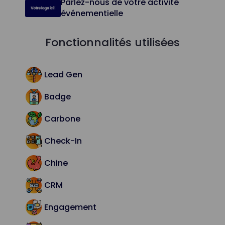
Parlez-nous de votre activité
événementielle
Fonctionnalités utilisées
Lead Gen
Badge
Carbone
Check-In
Chine
CRM
Engagement