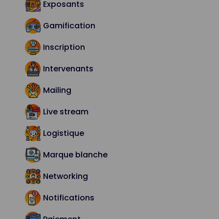
Exposants
Gamification
Inscription
Intervenants
Mailing
Live stream
Logistique
Marque blanche
Networking
Notifications