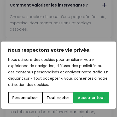
Comment valoriser les intervenants ?
Chaque speaker dispose d’une page dédiée : bio,
expertise, documents, sessions et replays
associés.
Les participants peuvent-ils interagir en
Nous respectons votre vie privée.
direct ?
Nous utilisons des cookies pour améliorer votre
Oui : Q&A, votes, sondages, chat, réactions…
expérience de navigation, diffuser des publicités ou
toutes les fonctionnalités nécessaires aux
des contenus personnalisés et analyser notre trafic. En
échanges experts.
cliquant sur « Tout accepter », vous consentez à notre
utilisation des cookies.
Comment suivre l’impact de mon
Personnaliser
Tout rejeter
Accepter tout
symposium ?
Les tableaux de bord affichent participation,